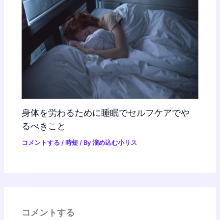
身体を労わるために睡眠でセルフケアでや
るべきこと
コメントする
/
時短
/ By
溜め込む小リス
コメントする