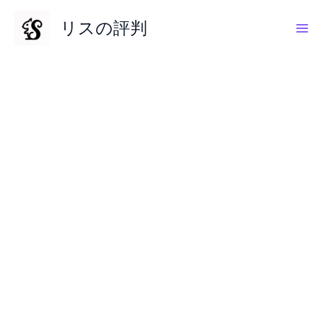
内
リスの評判
容
を
ス
キ
ッ
プ