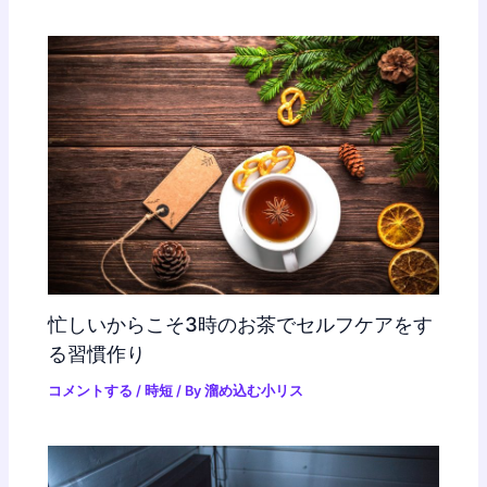
忙しいからこそ3時のお茶でセルフケアをす
る習慣作り
コメントする
/
時短
/ By
溜め込む小リス