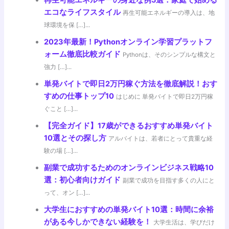
再生可能エネルギーの身近な例5選：家庭で始める
エコなライフスタイル
再生可能エネルギーの導入は、地
球環境を保 […]...
2023年最新！Pythonオンライン学習プラットフ
ォーム徹底比較ガイド
Pythonは、そのシンプルな構文と
強力 […]...
単発バイトで即日2万円稼ぐ方法を徹底解説！おす
すめの仕事トップ10
はじめに 単発バイトで即日2万円稼
ぐこと […]...
【完全ガイド】17歳ができるおすすめ単発バイト
10選とその探し方
アルバイトは、若者にとって貴重な経
験の場 […]...
副業で成功するためのオンラインビジネス戦略10
選：初心者向けガイド
副業で成功を目指す多くの人にと
って、オン […]...
大学生におすすめの単発バイト10選：時間に余裕
がある今しかできない経験を！
大学生活は、学びだけ