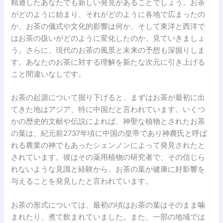
精通したあなたでも新しい発見があることでしょう。お茶
がどのように始まり、それがどのように各地で広まったの
か、お茶の儀式や文化的影響は何か、そして東洋と西洋で
はお茶の扱いがどのように変化したのか、見ていきましょ
う。さらに、現代のお茶の風景と未来の予想も深掘りしま
す。あなたのお茶に対する理解を新たな次元に引き上げる
こと間違いなしです。
お茶の起源について掘り下げると、まずはお茶が最初に出
てきた地はアジア、特に中国だと言われています。いくつ
かの歴史的文献や伝説によれば、神聖な植物とされたお茶
の葉は、紀元前2737年頃に中国の皇帝であり神農氏と呼ば
れる農業の神でもあったシェンノンによって発見されたと
されています。彼はその薬用植物の研究者で、その信じら
れないような見識と経験から、お茶の葉が健康に好影響を
与えることを発見したと言われています。
お茶の形式については、最初の頃はお茶の葉はそのまま噛
まれたり、煮て飲まれていました。また、一部の地域では