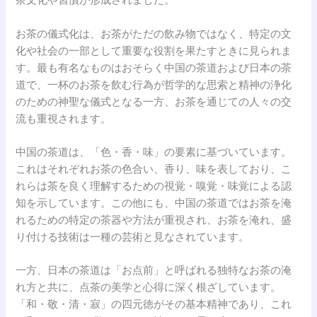
茶文化や習慣が形成されました。
お茶の儀式化は、お茶がただの飲み物ではなく、特定の文
化や社会の一部として重要な役割を果たすときに見られま
す。最も有名なものはおそらく中国の茶道および日本の茶
道で、一杯のお茶を飲む行為が哲学的な思索と精神の浄化
のための神聖な儀式となる一方、お茶を通じての人々の交
流も重視されます。
中国の茶道は、「色・香・味」の要素に基づいています。
これはそれぞれお茶の色合い、香り、味を表しており、こ
れらは茶を良く理解するための視覚・嗅覚・味覚による認
知を示しています。この他にも、中国の茶道ではお茶を淹
れるための特定の茶器や方法が重視され、お茶を淹れ、盛
り付ける技術は一種の芸術と見なされています。
一方、日本の茶道は「お点前」と呼ばれる独特なお茶の淹
れ方と共に、点茶の美学と心得に深く根ざしています。
「和・敬・清・寂」の四元徳がその基本精神であり、これ