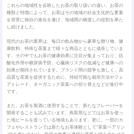
これらの地域性を反映したお茶の取り扱いの違い、お茶の
種類と特徴によって、お茶はその地域の社会文化的な要素
を背景に独自の進化を遂げ、地域間の橋渡しの役割を果た
し続けました。
現代のお茶の業界は、毎日の飲み物から豪華な贈り物、健
康飲料、特殊な茶葉まで様々な商品とともに成長していま
す。その中でもお茶の健康効果に注目が集まっており、抗
酸化作用や糖尿病予防、心臓病リスクの低減など健康への
効果が期待されています。ブランド間の競争も激しく、高
品質な茶葉を提供するために、持続可能な栽培方法やフェ
アトレード、オーガニック茶葉への切り替えなどが進行中
です。
また、お茶を製酒に使用することで、新たなフレーバーを
開発することも試みています。鳥取県などではお茶を使っ
た地ビールを造っている地域もあります。更に、一部のカ
フェやレストランでは新たなお茶体験として"茶葉ペアリン