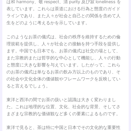
は和 harmony、敬 respect、清 purity 及び寂 loneliness を
表しています。これらは茶道における行為と態度のガイド
ラインであり、また人々が社会と自己との関係を含めて人
生をどのように考えるかを示しています。
このようなお茶の儀式は、社会の秩序を維持するための倫
理規範を提供し、人々が社会との接触を持つ手段を提供し
ます。中国でも日本でも、お茶の儀式は社交の場として、
また宗教的または哲学的な中心として機能し、人々の行動
と態度に大きな影響を与えています。したがって、これら
のお茶の儀式は単なるお茶の飲み方以上のものであり、そ
の社会や文化全体の価値観やフレームワークを反映してい
ると言えるでしょう。
東洋と西洋の間でお茶の扱いと認識は大きく変わりまし
た。これは地理的な位置、文化、社会的な背景、そしてさ
まざまな宗教的な価値観など多くの要素によるものです。
東洋で見ると、茶は特に中国と日本でその文化的な重要性