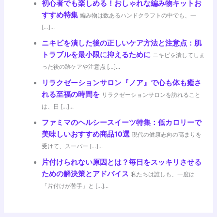
初心者でも楽しめる！おしゃれな編み物キットお
すすめ特集
編み物は数あるハンドクラフトの中でも、一
[…]...
ニキビを潰した後の正しいケア方法と注意点：肌
トラブルを最小限に抑えるために
ニキビを潰してしま
った後の跡ケアや注意点 […]...
リラクゼーションサロン『ノア』で心も体も癒さ
れる至福の時間を
リラクゼーションサロンを訪れること
は、日 […]...
ファミマのヘルシースイーツ特集：低カロリーで
美味しいおすすめ商品10選
現代の健康志向の高まりを
受けて、スーパー […]...
片付けられない原因とは？毎日をスッキリさせる
ための解決策とアドバイス
私たちは誰しも、一度は
「片付けが苦手」と […]...