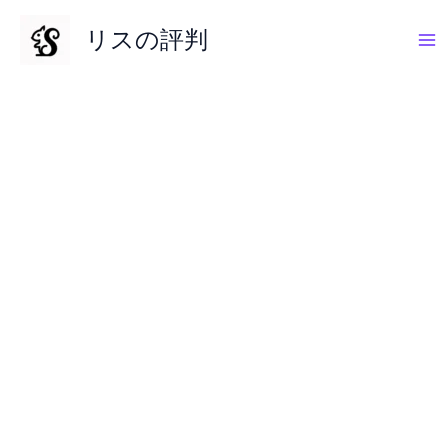
内
リスの評判
容
を
ス
キ
ッ
プ