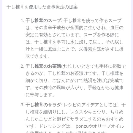
干し椎茸を使用した食事療法の提案
干し椎茸のスープ
: 干し椎茸を使って作るスープ
は、その唐辛子成分が全面的に生かされ、血圧の
安定に有効とされています。スープを作る際に
は、干し椎茸を事前に水に浸して戻し、その戻し
汁と一緒に煮込むことで、栄養素を逃がさずに摂
取できます。
干し椎茸のお茶漬け
: 忙しいときでも手軽に摂取で
きるのが、干し椎茸のお茶漬けです。干し椎茸を
細かく切り、ごはんにかけて熱湯を注げば完成で
す。その独特の風味が広がり、手軽ながらも健康
に寄与します。
干し椎茸のサラダ
: レシピのアイデアとしては、干
し椎茸を細切りにし、レタスやキュウリ、ちりめ
んじゃこなどと混ぜてサラダにするのもおすすめ
です。ドレッシングは、 ponzuやオリーブオイル