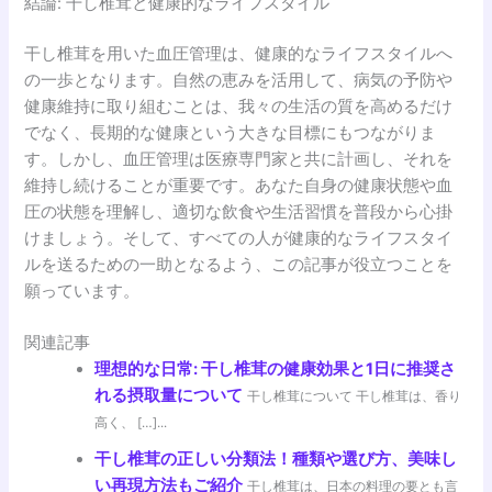
結論: 干し椎茸と健康的なライフスタイル
干し椎茸を用いた血圧管理は、健康的なライフスタイルへ
の一歩となります。自然の恵みを活用して、病気の予防や
健康維持に取り組むことは、我々の生活の質を高めるだけ
でなく、長期的な健康という大きな目標にもつながりま
す。しかし、血圧管理は医療専門家と共に計画し、それを
維持し続けることが重要です。あなた自身の健康状態や血
圧の状態を理解し、適切な飲食や生活習慣を普段から心掛
けましょう。そして、すべての人が健康的なライフスタイ
ルを送るための一助となるよう、この記事が役立つことを
願っています。
関連記事
理想的な日常: 干し椎茸の健康効果と1日に推奨さ
れる摂取量について
干し椎茸について 干し椎茸は、香り
高く、 […]...
干し椎茸の正しい分類法！種類や選び方、美味し
い再現方法もご紹介
干し椎茸は、日本の料理の要とも言