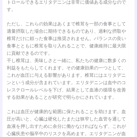
トロールできるエリタデニンは非常に価値ある成分なので
す。
ただし、これらの効果はあくまで椎茸を一部の食事として
適量摂取した場合に期待できるものであり、過剰な摂取や
椎茸だけに頼った食事は推奨されません。バランスの良い
食事とともに椎茸を取り入れることで、健康維持に最大限
に貢献できるのです。
干し椎茸は、美味しさと一緒に、私たちの健康に数多くの
利益をもたらしてくれます。その健康効果の一つとして、
これが血圧に与える影響があります。椎茸にはエリタデニ
ンという成分が含まれています。エリタデニンは血中のコ
レステロールレベルを下げ、結果として血液の循環を改善
する効果があることが研究で明らかにされています。
これは血圧が健康的な範囲に保たれることを助けます。血
圧が高いと、心臓は硬化したまたは狭窄した血管を通して
血液を押し出すために余分に働かなければならず、これが
心臓疾患や脳卒中のリスクを高めます。エリタデニンが血