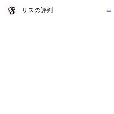
内
リスの評判
容
を
ス
キ
ッ
プ