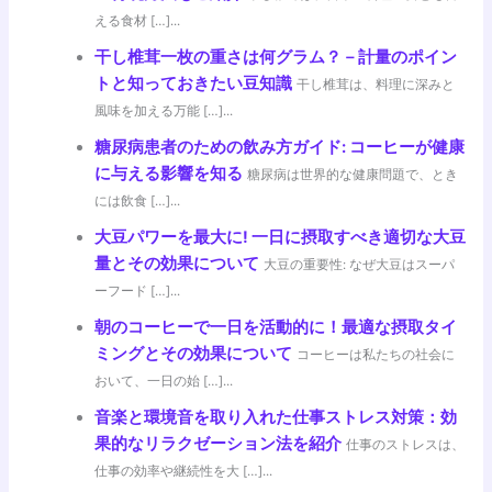
える食材 […]...
干し椎茸一枚の重さは何グラム？－計量のポイン
トと知っておきたい豆知識
干し椎茸は、料理に深みと
風味を加える万能 […]...
糖尿病患者のための飲み方ガイド: コーヒーが健康
に与える影響を知る
糖尿病は世界的な健康問題で、とき
には飲食 […]...
大豆パワーを最大に! 一日に摂取すべき適切な大豆
量とその効果について
大豆の重要性: なぜ大豆はスーパ
ーフード […]...
朝のコーヒーで一日を活動的に！最適な摂取タイ
ミングとその効果について
コーヒーは私たちの社会に
おいて、一日の始 […]...
音楽と環境音を取り入れた仕事ストレス対策：効
果的なリラクゼーション法を紹介
仕事のストレスは、
仕事の効率や継続性を大 […]...