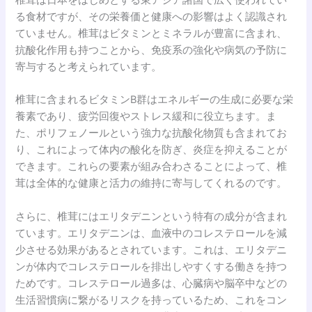
る食材ですが、その栄養価と健康への影響はよく認識され
ていません。椎茸はビタミンとミネラルが豊富に含まれ、
抗酸化作用も持つことから、免疫系の強化や病気の予防に
寄与すると考えられています。
椎茸に含まれるビタミンB群はエネルギーの生成に必要な栄
養素であり、疲労回復やストレス緩和に役立ちます。ま
た、ポリフェノールという強力な抗酸化物質も含まれてお
り、これによって体内の酸化を防ぎ、炎症を抑えることが
できます。これらの要素が組み合わさることによって、椎
茸は全体的な健康と活力の維持に寄与してくれるのです。
さらに、椎茸にはエリタデニンという特有の成分が含まれ
ています。エリタデニンは、血液中のコレステロールを減
少させる効果があるとされています。これは、エリタデニ
ンが体内でコレステロールを排出しやすくする働きを持つ
ためです。コレステロール過多は、心臓病や脳卒中などの
生活習慣病に繋がるリスクを持っているため、これをコン