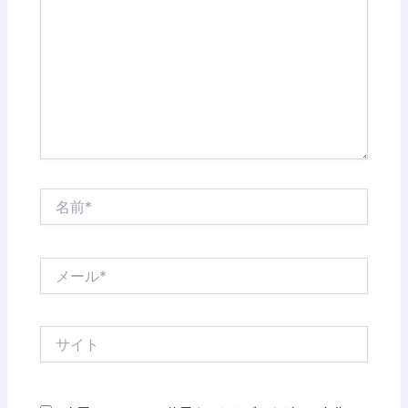
に
入
力…
名
前
*
メ
ー
ル
*
サ
イ
ト