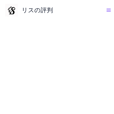
内
リスの評判
容
を
ス
キ
ッ
プ