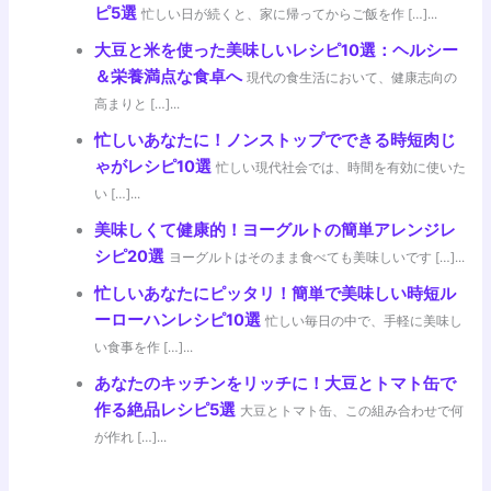
ピ5選
忙しい日が続くと、家に帰ってからご飯を作 […]...
大豆と米を使った美味しいレシピ10選：ヘルシー
＆栄養満点な食卓へ
現代の食生活において、健康志向の
高まりと […]...
忙しいあなたに！ノンストップでできる時短肉じ
ゃがレシピ10選
忙しい現代社会では、時間を有効に使いた
い […]...
美味しくて健康的！ヨーグルトの簡単アレンジレ
シピ20選
ヨーグルトはそのまま食べても美味しいです […]...
忙しいあなたにピッタリ！簡単で美味しい時短ル
ーローハンレシピ10選
忙しい毎日の中で、手軽に美味し
い食事を作 […]...
あなたのキッチンをリッチに！大豆とトマト缶で
作る絶品レシピ5選
大豆とトマト缶、この組み合わせで何
が作れ […]...