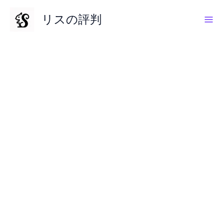
内
リスの評判
容
を
ス
キ
ッ
プ