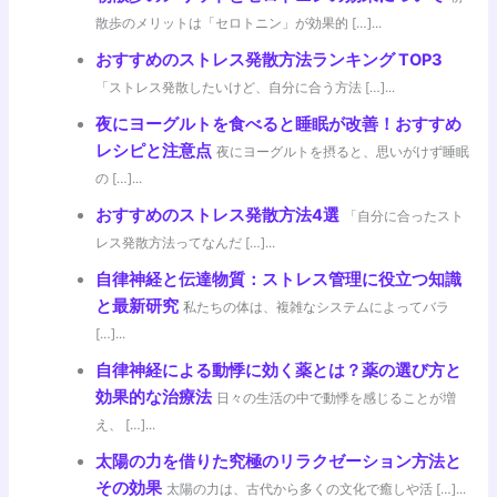
散歩のメリットは「セロトニン」が効果的 […]...
おすすめのストレス発散方法ランキング TOP3
「ストレス発散したいけど、自分に合う方法 […]...
夜にヨーグルトを食べると睡眠が改善！おすすめ
レシピと注意点
夜にヨーグルトを摂ると、思いがけず睡眠
の […]...
おすすめのストレス発散方法4選
「自分に合ったスト
レス発散方法ってなんだ […]...
自律神経と伝達物質：ストレス管理に役立つ知識
と最新研究
私たちの体は、複雑なシステムによってバラ
[…]...
自律神経による動悸に効く薬とは？薬の選び方と
効果的な治療法
日々の生活の中で動悸を感じることが増
え、 […]...
太陽の力を借りた究極のリラクゼーション方法と
その効果
太陽の力は、古代から多くの文化で癒しや活 […]...