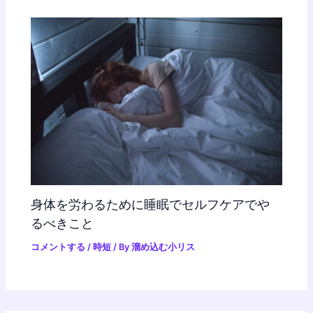
身体を労わるために睡眠でセルフケアでや
るべきこと
コメントする
/
時短
/ By
溜め込む小リス