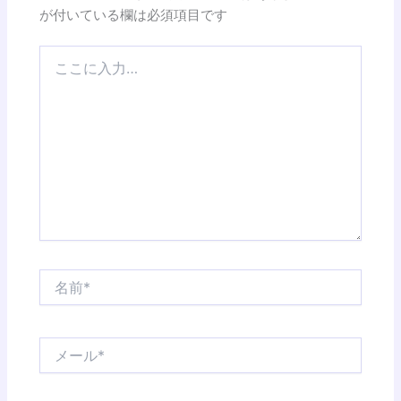
が付いている欄は必須項目です
こ
こ
に
入
力…
名
前
*
メ
ー
ル
*