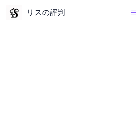
内
リスの評判
容
を
ス
キ
ッ
プ