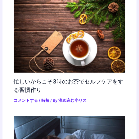
忙しいからこそ3時のお茶でセルフケアをす
る習慣作り
コメントする
/
時短
/ By
溜め込む小リス