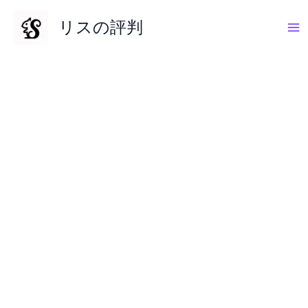
内
リスの評判
容
を
ス
キ
ッ
プ