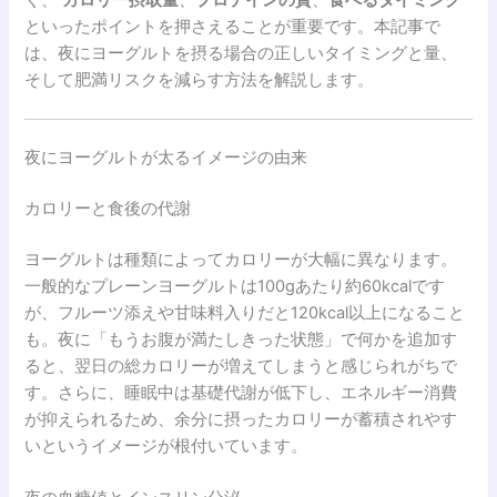
く、
カロリー摂取量
、
プロテインの質
、
食べるタイミング
といったポイントを押さえることが重要です。本記事で
は、夜にヨーグルトを摂る場合の正しいタイミングと量、
そして肥満リスクを減らす方法を解説します。
夜にヨーグルトが太るイメージの由来
カロリーと食後の代謝
ヨーグルトは種類によってカロリーが大幅に異なります。
一般的なプレーンヨーグルトは100gあたり約60kcalです
が、フルーツ添えや甘味料入りだと120kcal以上になること
も。夜に「もうお腹が満たしきった状態」で何かを追加す
ると、翌日の総カロリーが増えてしまうと感じられがちで
す。さらに、睡眠中は基礎代謝が低下し、エネルギー消費
が抑えられるため、余分に摂ったカロリーが蓄積されやす
いというイメージが根付いています。