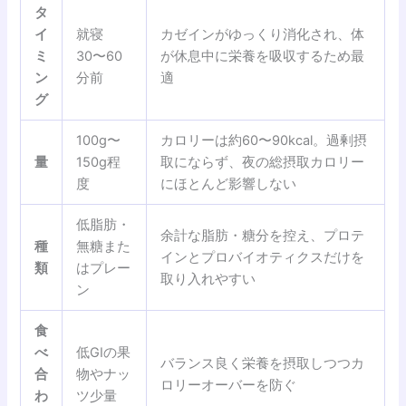
タ
イ
就寝
カゼインがゆっくり消化され、体
ミ
30〜60
が休息中に栄養を吸収するため最
ン
分前
適
グ
100g〜
カロリーは約60〜90kcal。過剰摂
量
150g程
取にならず、夜の総摂取カロリー
度
にほとんど影響しない
低脂肪・
余計な脂肪・糖分を控え、プロテ
種
無糖また
インとプロバイオティクスだけを
類
はプレー
取り入れやすい
ン
食
べ
低GIの果
バランス良く栄養を摂取しつつカ
合
物やナッ
ロリーオーバーを防ぐ
わ
ツ少量