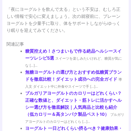
「夜にヨーグルトを飲んで太る」という不安は、むしろ正
しい情報で安心に変えましょう。次の就寝前に、プレーン
ヨーグルトを少量手に取り、体をサポートしながらゆっく
り眠りを迎えてみてください。
関連記事
糖質控えめ！さつまいもで作る絶品ヘルシースイ
ーツレシピ5選
スイーツを楽しみたいけれど、糖質が気に
な […]...
無糖ヨーグルトの選び方とおすすめ低糖質ブラン
ドを徹底比較！ダイエット成功への完全ガイド
導
入文 ダイエット中に外食やスイーツで手 […]...
ブルガリアヨーグルトのカロリーはどれくらい？
正確な数値と、ダイエット・筋トレに活かすヘル
シー選び方を徹底解説｜人気商品と比較も紹介
（低カロリー＆高タンパク製品ベスト10）
ブルガリ
アヨーグルトのカロリーはどれくら […]...
ヨーグルト 一日どれくらい摂るべき？健康効果・