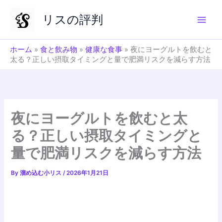
内
リスの評判
容
を
ス
ホーム
»
食と飲み物
»
健康な食事
»
夜にヨーグルトを飲むと
キ
太る？正しい摂取タイミングと量で肥満リスクを減らす方法
ッ
プ
夜にヨーグルトを飲むと太
る？正しい摂取タイミングと
量で肥満リスクを減らす方法
By
溜め込む小リス
/
2026年1月21日