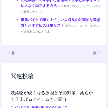
在宅勤務中の家事代行活用術！仕事と家事をスト
レスなく両立する方法
在宅勤務が増えたことで、自宅で
の時間の使 […]...
単発バイトで稼ぐ！忙しい人必見の効率的な稼ぎ
方とおすすめの仕事リスト
単発バイトは、忙しい日々
を送るあなたにと […]...
前
次
関連投稿
洗濯物が硬くなる原因とその対策！柔らか
く仕上げるアイテムもご紹介
コメントする
/
家事
/ By
溜め込む小リス