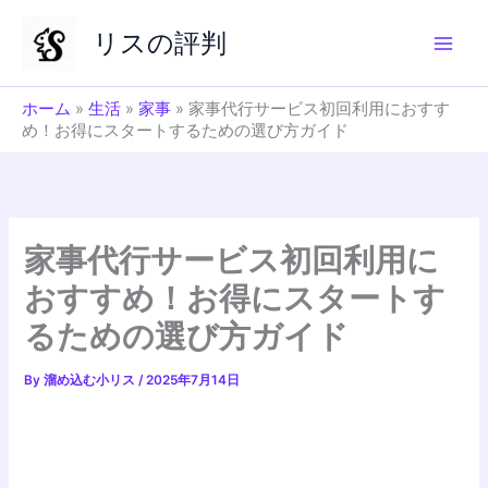
内
リスの評判
容
を
ス
ホーム
»
生活
»
家事
»
家事代行サービス初回利用におすす
キ
め！お得にスタートするための選び方ガイド
ッ
プ
家事代行サービス初回利用に
おすすめ！お得にスタートす
るための選び方ガイド
By
溜め込む小リス
/
2025年7月14日