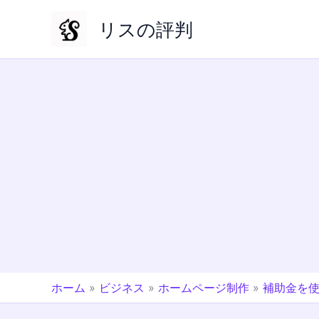
内
リスの評判
容
を
ス
キ
ッ
プ
ホーム
»
ビジネス
»
ホームページ制作
»
補助金を