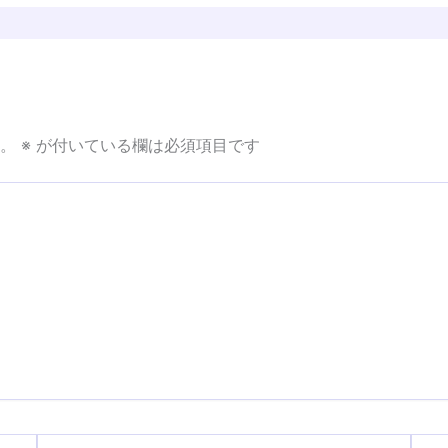
。
※
が付いている欄は必須項目です
メ
サ