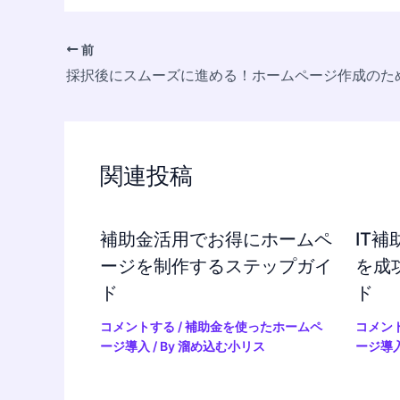
前
関連投稿
補助金活用でお得にホームペ
IT
ージを制作するステップガイ
を成
ド
ド
コメントする
/
補助金を使ったホームペ
コメン
ージ導入
/ By
溜め込む小リス
ージ導