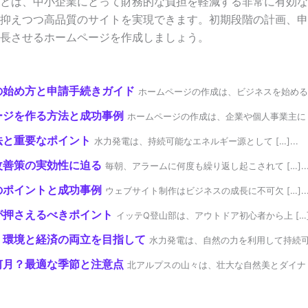
とは、中小企業にとって財務的な負担を軽減する非常に有効な
抑えつつ高品質のサイトを実現できます。初期段階の計画、申
長させるホームページを作成しましょう。
の始め方と申請手続きガイド
ホームページの作成は、ビジネスを始める上 [
ージを作る方法と成功事例
ホームページの作成は、企業や個人事業主に […
法と重要なポイント
水力発電は、持続可能なエネルギー源として […]...
改善策の実効性に迫る
毎朝、アラームに何度も繰り返し起こされて […]..
のポイントと成功事例
ウェブサイト制作はビジネスの成長に不可欠 […]..
が押さえるべきポイント
イッテQ登山部は、アウトドア初心者から上 […].
：環境と経済の両立を目指して
水力発電は、自然の力を利用して持続可能な 
何月？最適な季節と注意点
北アルプスの山々は、壮大な自然美とダイナ […