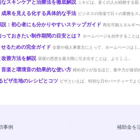
的なスキンケアと治療法を徹底解説
ニキビは、多くの人が経験する肌トラブ
！成果を見える化する具体的な手法
ビジネスの現場で日々の業務をスムーズ
解説：初心者にも分かりやすいステップガイド
再生可能エネルギーの
知っておきたい制作期間の目安とは？
ホームページを自作することは、ビ
させるための完全ガイド
企業や個人事業主にとって、ホームページは […].
と改善方法を解説
昼寝の恩恵を最大限に引き出すことは、より […]...
く音楽と環境音の効果的な使い方
締め切りが迫るほど、集中力が途切れがち
るピザ生地のレシピとコツ
ピザといえば、特別な日やパーティーでよく […
功事例
補助金を