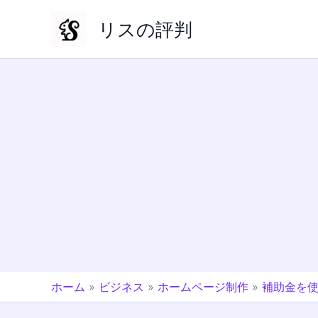
内
リスの評判
容
を
ス
キ
ッ
プ
ホーム
»
ビジネス
»
ホームページ制作
»
補助金を