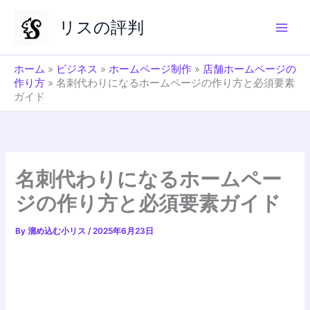
内
リスの評判
容
を
ス
ホーム
»
ビジネス
»
ホームページ制作
»
店舗ホームページの
キ
作り方
»
名刺代わりになるホームページの作り方と必須要素
ッ
ガイド
プ
名刺代わりになるホームペー
ジの作り方と必須要素ガイド
By
溜め込む小リス
/
2025年6月23日