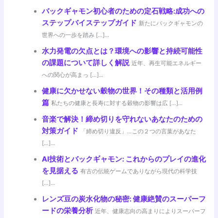
バックギャモン初心者のための定石戦略:成功への
ステップバイステップガイド
新たにバックギャモンの
世界への一歩を踏み […]...
水力発電の欠点とは？環境への影響と持続可能性
の課題について詳しく解説
近年、再生可能エネルギー
への関心が高まっ […]...
健康に欠かせない穀物の世界！その種類と活用例
篇
私たちの健康と長寿に対する穀物の影響は広 […]...
音楽で解決！締め切りを守れないあなたのための
対策ガイド
「締め切り違反」…この２つの言葉があなた
[…]...
AI技術とバックギャモン: これからのプレイの進化
を見据える
有古の伝統ゲームでありながら現代の科学技
[…]...
レンズ豆の炭水化物の秘密: 健康絶賛のスーパーフ
ードの栄養分析
近年、健康志向の高まりによりスーパーフ