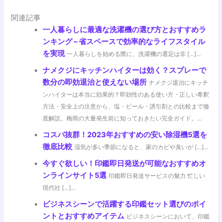
関連記事
一人暮らしに最適な洗濯機の選び方とおすすめラ
ンキング – 省スペースで効率的なライフスタイル
を実現
一人暮らしを始める際に、洗濯機の選定は非 […]...
ナメクジにキッチンハイターは効く？スプレーで
数分の即効退治と使えない場所
ナメクジ退治にキッチ
ンハイターは本当に効果的？即効性のある使い方・正しい希釈
方法・安全上の注意から、塩・ビール・誘引剤との比較まで徹
底解説。梅雨の大量発生前に知っておきたい完全ガイド。...
コスパ抜群！2023年おすすめの安い除湿機5選を
徹底比較
湿気が多い季節になると、家のカビや臭いが […]...
今すぐ欲しい！印鑑即日発送が可能なおすすめオ
ンラインサイト5選
印鑑即日発送サービスの魅力 忙しい
現代社 […]...
ビジネスシーンで活躍する印鑑セット選びのポイ
ントとおすすめアイテム
ビジネスシーンにおいて、印鑑