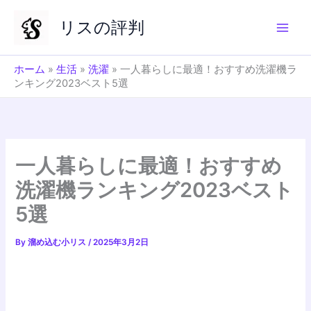
内
リスの評判
容
を
ス
ホーム
»
生活
»
洗濯
»
一人暮らしに最適！おすすめ洗濯機ラ
キ
ンキング2023ベスト5選
ッ
プ
一人暮らしに最適！おすすめ
洗濯機ランキング2023ベスト
5選
By
溜め込む小リス
/
2025年3月2日