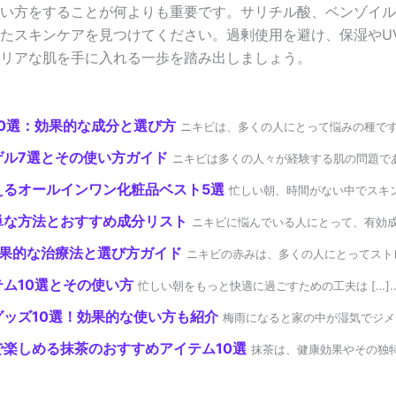
い方をすることが何よりも重要です。サリチル酸、ベンゾイル
たスキンケアを見つけてください。過剰使用を避け、保湿やU
リアな肌を手に入れる一歩を踏み出しましょう。
0選：効果的な成分と選び方
ニキビは、多くの人にとって悩みの種です。 [
ゲル7選とその使い方ガイド
ニキビは多くの人々が経験する肌の問題であ […
えるオールインワン化粧品ベスト5選
忙しい朝、時間がない中でスキンケア
単な方法とおすすめ成分リスト
ニキビに悩んでいる人にとって、有効成分を 
効果的な治療法と選び方ガイド
ニキビの赤みは、多くの人にとってストレス 
ム10選とその使い方
忙しい朝をもっと快適に過ごすための工夫は […]..
ッズ10選！効果的な使い方も紹介
梅雨になると家の中が湿気でジメジメ
楽しめる抹茶のおすすめアイテム10選
抹茶は、健康効果やその独特の