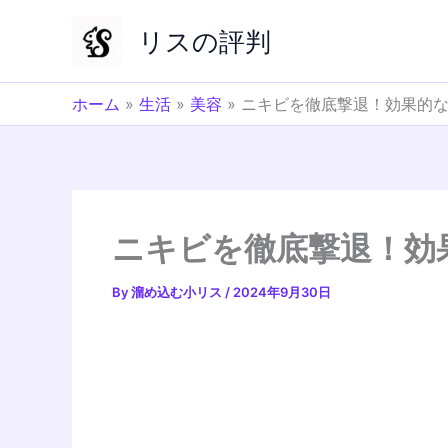
内
リスの評判
容
を
ス
ホーム
»
生活
»
美容
»
ニキビを徹底撃退！効果的
キ
ッ
プ
ニキビを徹底撃退！効
By
溜め込む小リス
/
2024年9月30日