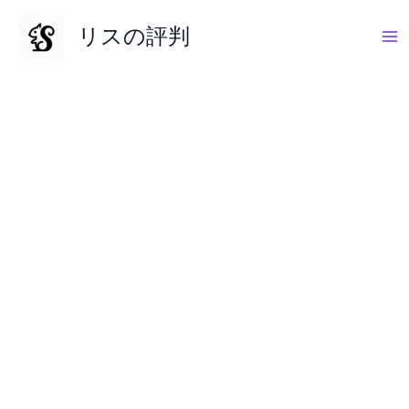
内
リスの評判
容
を
ス
キ
ッ
プ