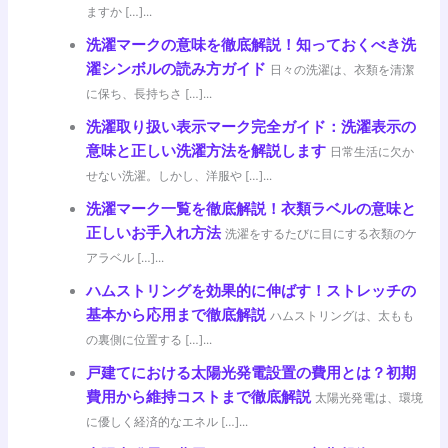
ますか […]...
洗濯マークの意味を徹底解説！知っておくべき洗
濯シンボルの読み方ガイド
日々の洗濯は、衣類を清潔
に保ち、長持ちさ […]...
洗濯取り扱い表示マーク完全ガイド：洗濯表示の
意味と正しい洗濯方法を解説します
日常生活に欠か
せない洗濯。しかし、洋服や […]...
洗濯マーク一覧を徹底解説！衣類ラベルの意味と
正しいお手入れ方法
洗濯をするたびに目にする衣類のケ
アラベル […]...
ハムストリングを効果的に伸ばす！ストレッチの
基本から応用まで徹底解説
ハムストリングは、太もも
の裏側に位置する […]...
戸建てにおける太陽光発電設置の費用とは？初期
費用から維持コストまで徹底解説
太陽光発電は、環境
に優しく経済的なエネル […]...