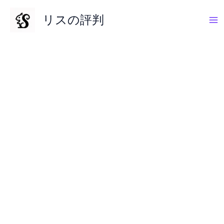
内
リスの評判
容
を
ス
キ
ッ
プ