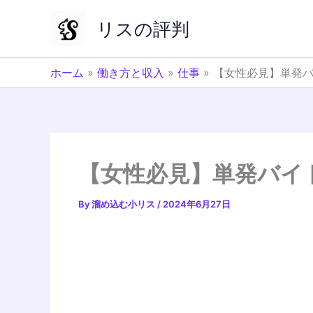
内
リスの評判
容
を
ス
ホーム
»
働き方と収入
»
仕事
»
【女性必見】単発バ
キ
ッ
プ
【女性必見】単発バイ
By
溜め込む小リス
/
2024年6月27日