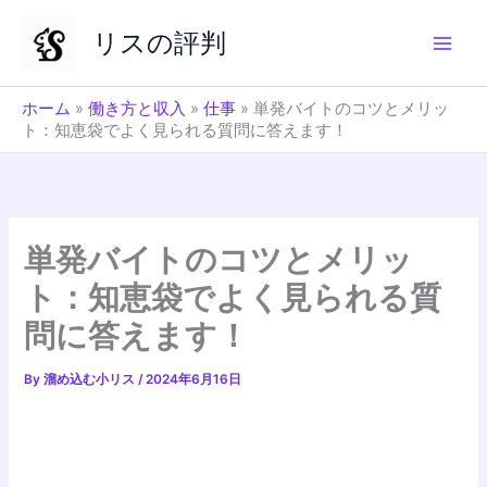
内
リスの評判
容
を
ス
ホーム
»
働き方と収入
»
仕事
»
単発バイトのコツとメリッ
キ
ト：知恵袋でよく見られる質問に答えます！
ッ
プ
単発バイトのコツとメリッ
ト：知恵袋でよく見られる質
問に答えます！
By
溜め込む小リス
/
2024年6月16日