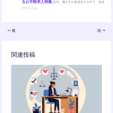
るお手軽求人特集
近年、働き方が多様化する中で、単発
バイト […]...
前
次
関連投稿