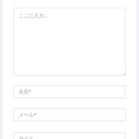
こ
こ
に
入
力…
名
前
*
メ
ー
ル
*
サ