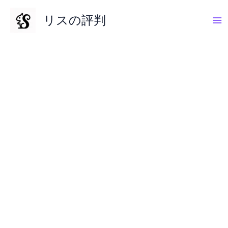
内
リスの評判
容
を
ス
キ
ッ
プ