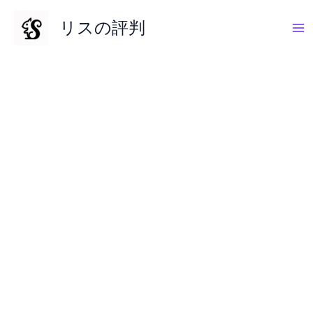
内
リスの評判
容
を
ス
キ
ッ
プ