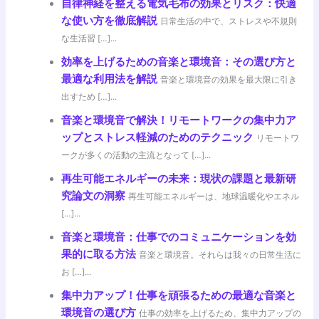
自律神経を整える電気毛布の効果とリスク：快適
な使い方を徹底解説
日常生活の中で、ストレスや不規則
な生活習 […]...
効率を上げるための音楽と環境音：その選び方と
最適な利用法を解説
音楽と環境音の効果を最大限に引き
出すため […]...
音楽と環境音で解決！リモートワークの集中力ア
ップとストレス軽減のためのテクニック
リモートワ
ークが多くの活動の主流となって […]...
再生可能エネルギーの未来：現状の課題と最新研
究論文の洞察
再生可能エネルギーは、地球温暖化やエネル
[…]...
音楽と環境音：仕事でのコミュニケーションを効
果的に取る方法
音楽と環境音。それらは我々の日常生活に
お […]...
集中力アップ！仕事を頑張るための最適な音楽と
環境音の選び方
仕事の効率を上げるため、集中力アップの