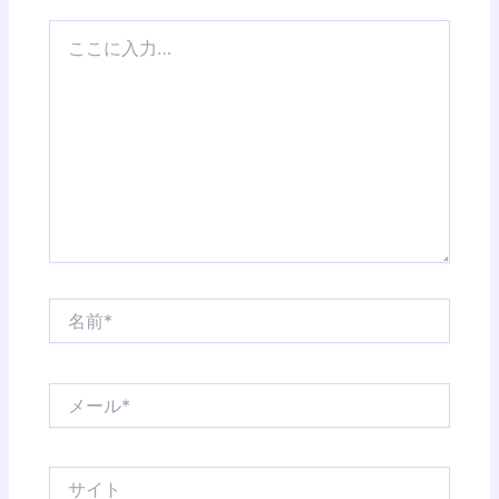
こ
こ
に
入
力…
名
前
*
メ
ー
ル
*
サ
イ