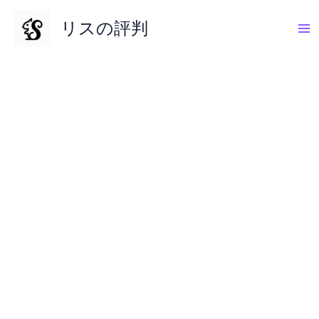
内
リスの評判
容
を
ス
キ
ッ
プ