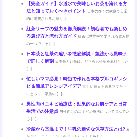
【完全ガイド】水道水で美味しいお茶を淹れる方
法と知っておくべきポイント
日本の多くの家庭で日常
的に消費されるお茶 […]...
紅茶リーフの魅力を徹底解説！初心者でも楽しめ
る選び方と淹れ方ガイド
紅茶は世界中で愛される飲み物
の一つで、そ […]...
日本茶と紅茶の違いを徹底解説：製法から風味ま
で詳しく解剖
日本茶と紅茶は、どちらも茶葉を原料とした
[…]...
忙しいママ必見！時短で作れる本格プルコギレシ
ピ＆簡単アレンジアイデア
忙しい毎日を送るママたち
にとって、家族の […]...
男性向けニキビ治療法：効果的なお肌ケアと日常
生活での注意点
男性向けのニキビ治療法について悩んでい
る […]...
冷蔵から室温まで！牛乳の適切な保存方法とは?
み
なさん、こんにちは！今回はみなさんの身 […]...