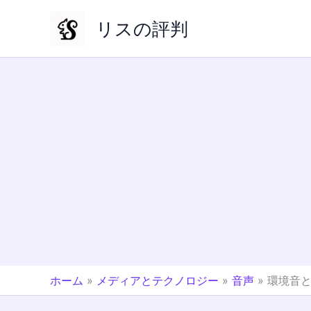
内
リスの評判
容
を
ス
キ
ッ
プ
ホーム
»
メディアとテクノロジー
»
音声
»
環境音と