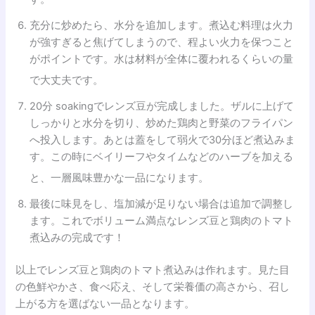
充分に炒めたら、水分を追加します。煮込む料理は火力
が強すぎると焦げてしまうので、程よい火力を保つこと
がポイントです。水は材料が全体に覆われるくらいの量
で大丈夫です。
20分 soakingでレンズ豆が完成しました。ザルに上げて
しっかりと水分を切り、炒めた鶏肉と野菜のフライパン
へ投入します。あとは蓋をして弱火で30分ほど煮込みま
す。この時にベイリーフやタイムなどのハーブを加える
と、一層風味豊かな一品になります。
最後に味見をし、塩加減が足りない場合は追加で調整し
ます。これでボリューム満点なレンズ豆と鶏肉のトマト
煮込みの完成です！
以上でレンズ豆と鶏肉のトマト煮込みは作れます。見た目
の色鮮やかさ、食べ応え、そして栄養価の高さから、召し
上がる方を選ばない一品となります。