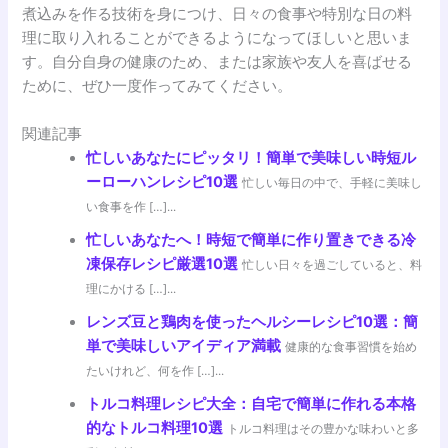
煮込みを作る技術を身につけ、日々の食事や特別な日の料
理に取り入れることができるようになってほしいと思いま
す。自分自身の健康のため、または家族や友人を喜ばせる
ために、ぜひ一度作ってみてください。
関連記事
忙しいあなたにピッタリ！簡単で美味しい時短ル
ーローハンレシピ10選
忙しい毎日の中で、手軽に美味し
い食事を作 […]...
忙しいあなたへ！時短で簡単に作り置きできる冷
凍保存レシピ厳選10選
忙しい日々を過ごしていると、料
理にかける […]...
レンズ豆と鶏肉を使ったヘルシーレシピ10選：簡
単で美味しいアイディア満載
健康的な食事習慣を始め
たいけれど、何を作 […]...
トルコ料理レシピ大全：自宅で簡単に作れる本格
的なトルコ料理10選
トルコ料理はその豊かな味わいと多