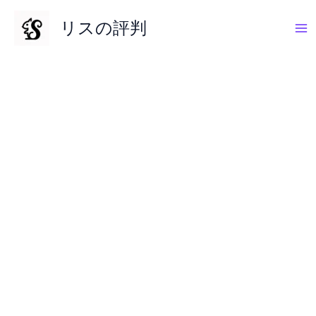
内
リスの評判
容
を
ス
キ
ッ
プ