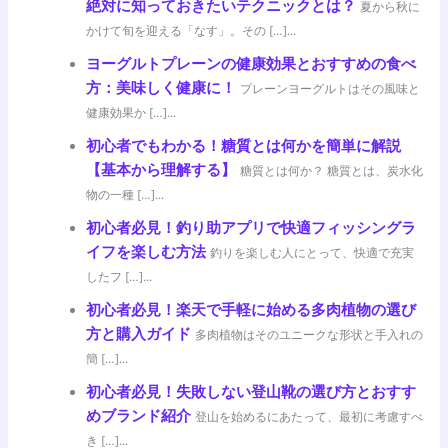
絶対に知っておきたいテクニックとは？
夏から秋に
かけて旬を迎える「なす」。その […]...
ヨーグルトプレーンの健康効果とおすすめの食べ
方：美味しく健康に！
プレーンヨーグルトはその風味と
健康効果か […]...
初心者でもわかる！糖質とは何かを簡単に解説
【基本から理解する】
糖質とは何か？ 糖質とは、炭水化
物の一種 […]...
初心者必見！釣り助アプリで快適フィッシングラ
イフを楽しむ方法
釣りを楽しむ人にとって、快適で充実
したフ […]...
初心者必見！楽天で手軽に始める多肉植物の選び
方と購入ガイド
多肉植物はそのユニークな形状と手入れの
簡 […]...
初心者必見！失敗しない登山靴の選び方とおすす
めブランド紹介
登山を始めるにあたって、最初に考慮すべ
き […]...