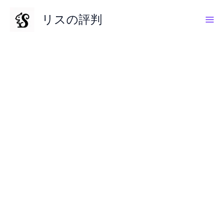
内
リスの評判
容
を
ス
キ
ッ
プ