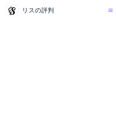
内
リスの評判
容
を
ス
キ
ッ
プ