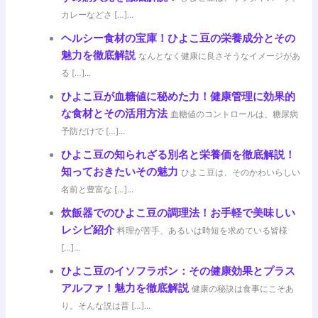
カレーなどさ […]...
ヘルシー食材の宝庫！ひよこ豆の栄養成分とその
魅力を徹底解説
なんとなく健康に良さそうなイメージがあ
る […]...
ひよこ豆が血糖値に秘めた力！健康管理に効果的
な食材とその活用方法
血糖値のコントロールは、糖尿病
予防だけで […]...
ひよこ豆の知られざる別名と栄養価を徹底解説！
知っておきたいその魅力
ひよこ豆は、そのかわいらしい
名前と豊富な […]...
炊飯器でのひよこ豆の調理法！お手軽で美味しい
レシピ紹介
料理が苦手、あるいは時短を求めている皆様
[…]...
ひよこ豆のイソフラボン：その健康効果とプラス
アルファ！魅力を徹底解説
健康の秘訣は食事にこそあ
り。そんな説は昔 […]...