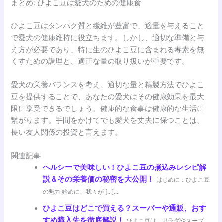
まとめ: ひよこ豆は愛犬のための健康食
ひよこ豆はタンパク質と繊維が豊富で、適量を与えること
で愛犬の健康維持に役立ちます。しかし、適切な準備と与
え方が必要であり、特に生のひよこ豆に含まれる毒素を無
くすための調理と、適正な量の取り扱いが重要です。
愛犬の栄養バランスを考え、適切な量と精製方法でひよこ
豆を提供することで、あなたの愛犬はその健康効果を最大
限に享受できるでしょう。健康的な食事は健康的な生活に
繋がります。手間をかけてでも愛犬を丈夫に保つことは、
長い友人関係の投資と言えます。
関連記事
ヘルシーで美味しい！ひよこ豆の煮込みレシピ解
説＆その栄養価の秘密を大公開！
はじめに：ひよこ豆
の魅力 始めに、我々が […]...
ひよこ豆はどこで買える？スーパーや通販、おす
すめ購入先を徹底解説！
ひよこ豆は、サラダやスープ、