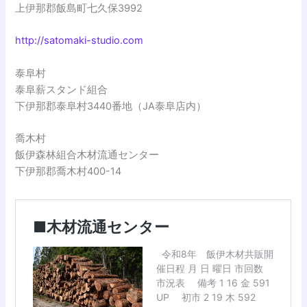
上伊那郡飯島町七久保3992
http://satomaki-studio.com
泰阜村
泰阜薪スタンド組合
下伊那郡泰阜村3440番地（JA泰阜店内）
喬木村
飯伊森林組合木材流通センター
下伊那郡喬木村400-14