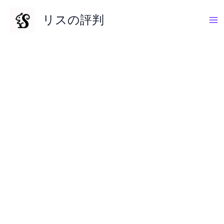
内
リスの評判
容
を
ス
キ
ッ
プ