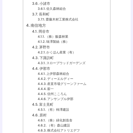
小諸市
佐久森林組合
長和町
齋藤木材工業株式会社
南信地方
岡谷市
（株）飯森林業
味澤製絲（株）
茅野市
かくほん産業（有）
下諏訪町
スロープウッドガーデンズ
伊那市
上伊那森林組合
ディーエルディー
産直市場グリーンファーム
薪一
信州こころん
アンサンブル伊那
富士見町
（有）柿澤建設
原村
（株）緑化創造舎
（有）森山建設
株式会社アトリエデフ