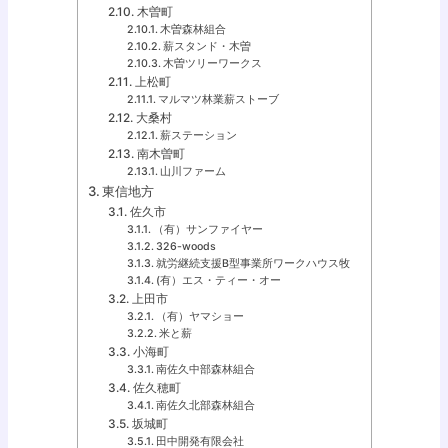
木曽町
木曽森林組合
薪スタンド・木曽
木曽ツリーワークス
上松町
マルマツ林業薪ストーブ
大桑村
薪ステーション
南木曽町
山川ファーム
東信地方
佐久市
（有）サンファイヤー
326-woods
就労継続支援B型事業所ワークハウス牧
(有）エス・ティー・オー
上田市
（有）ヤマショー
米と薪
小海町
南佐久中部森林組合
佐久穂町
南佐久北部森林組合
坂城町
田中開発有限会社