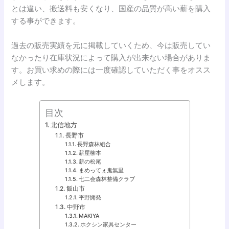
とは違い、搬送料も安くなり、国産の品質が高い薪を購入
する事ができます。
過去の販売実績を元に掲載していくため、今は販売してい
なかったり在庫状況によって購入が出来ない場合がありま
す。お買い求めの際には一度確認していただく事をオスス
メします。
目次
北信地方
長野市
長野森林組合
薪屋柳本
薪の松尾
まめってぇ鬼無里
七二会森林整備クラブ
飯山市
平野開発
中野市
MAKIYA
ホクシン家具センター