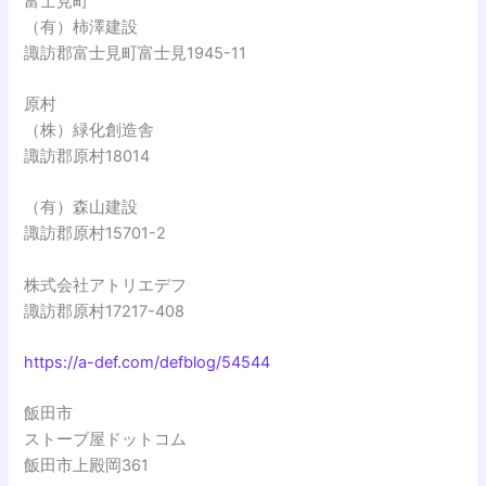
富士見町
（有）柿澤建設
諏訪郡富士見町富士見1945-11
原村
（株）緑化創造舎
諏訪郡原村18014
（有）森山建設
諏訪郡原村15701-2
株式会社アトリエデフ
諏訪郡原村17217-408
https://a-def.com/defblog/54544
飯田市
ストーブ屋ドットコム
飯田市上殿岡361