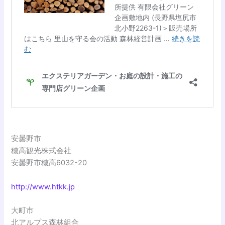
安曇野市
穂高観光株式会社
安曇野市穂高6032-20
http://www.htkk.jp
大町市
北アルプス森林組合