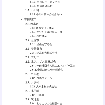
エコレットカンパニー
北信州森林組合
小川村
小川村農林公社みらい
中信地方
松本市
オガサワラ林業
サワンド建設株式会社
柳沢林業
塩尻市
里山を守る会
安曇野市
穂高観光株式会社
大町市
北アルプス森林組合
一般社団法人徳広エネルギー工房
企業組合山仕事創造舎
白馬村
白馬ファーム
小谷村
大糸木材株式会社
池田町
山風舎
筑北村
わっこ谷の山福農林舎