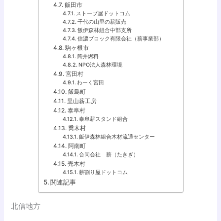
飯田市
ストーブ屋ドットコム
千代の山里の薪販売
飯伊森林組合中部支所
信濃ブロック有限会社（薪事業部）
駒ヶ根市
筒井燃料
NPO法人森林環境
宮田村
わーく宮田
飯島町
里山薪工房
泰阜村
泰阜薪スタンド組合
喬木村
飯伊森林組合木材流通センター
阿南町
合同会社 薪（たきぎ）
売木村
薪割り屋ドットコム
関連記事
北信地方