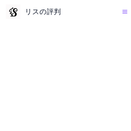
内
リスの評判
容
を
ス
キ
ッ
プ