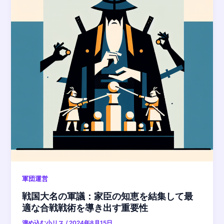
軍団運営
戦国大名の軍議：家臣の知恵を結集して最
適な合戦戦術を導き出す重要性
溜め込む小リス
/
2024年8月15日