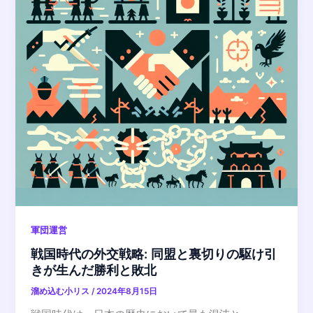
軍団運営
戦国時代の外交戦略: 同盟と裏切りの駆け引
きが生んだ勝利と敗北
溜め込む小リス
/
2024年8月15日