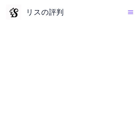
内
リスの評判
容
を
ス
キ
ッ
プ