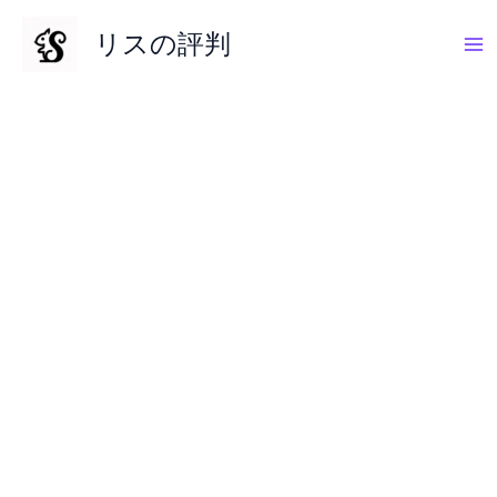
内
リスの評判
容
を
ス
キ
ッ
プ