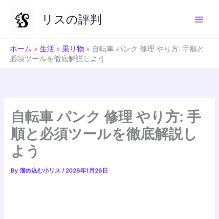
内
リスの評判
容
を
ス
ホーム
»
生活
»
乗り物
»
自転車 パンク 修理 やり方: 手順と
キ
必須ツールを徹底解説しよう
ッ
プ
自転車 パンク 修理 やり方: 手
順と必須ツールを徹底解説し
よう
By
溜め込む小リス
/
2026年1月26日