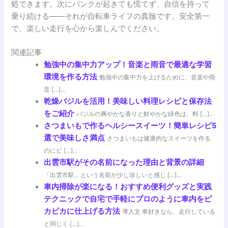
処できます。次にパンクが起きても慌てず、自信を持って
乗り続ける――それが自転車ライフの真髄です。安全第一
で、楽しい走行を心から楽しんでください。
関連記事
勉強中の集中力アップ！音楽と雨音で最適な学習
環境を作る方法
勉強中の集中力を上げるために、音楽や雨
音 […]...
乾燥バジルを活用！美味しい料理レシピと保存法
をご紹介
バジルの爽やかな香りと鮮やかな緑色は、料 […]...
さつまいもで作るヘルシースイーツ！簡単レシピ5
選で美味しさ満点
さつまいもは健康的なスイーツを作る
のにピ […]...
出雲市駅がその名前になった理由と背景の詳細
「出雲市駅」という名前が少し珍しいと感じ […]...
車内掃除が楽になる！おすすめ便利グッズと実践
テクニックで自宅で手軽にプロのように車内をピ
カピカに仕上げる方法
導入文 車好きなら、走行している
と同じく […]...