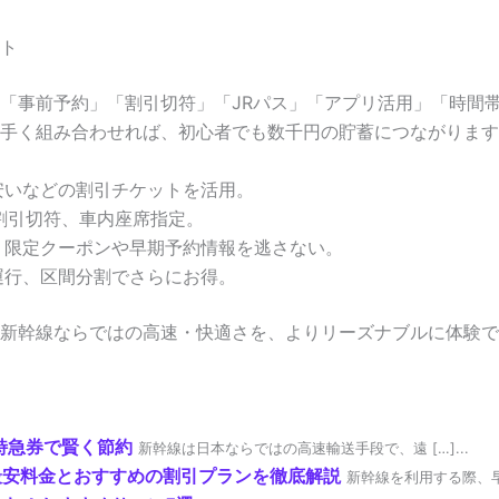
ト
「事前予約」「割引切符」「JRパス」「アプリ活用」「時間
手く組み合わせれば、初心者でも数千円の貯蓄につながります
安いなどの割引チケットを活用。
割引切符、車内座席指定。
：限定クーポンや早期予約情報を逃さない。
運行、区間分割でさらにお得。
新幹線ならではの高速・快適さを、よりリーズナブルに体験で
特急券で賢く節約
新幹線は日本ならではの高速輸送手段で、遠 […]...
：最安料金とおすすめの割引プランを徹底解説
新幹線を利用する際、早め