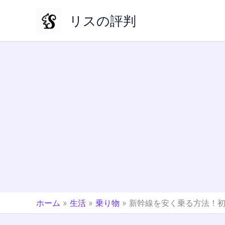
内
リスの評判
容
を
ス
キ
ッ
プ
ホーム
»
生活
»
乗り物
»
新幹線を安く乗る方法！